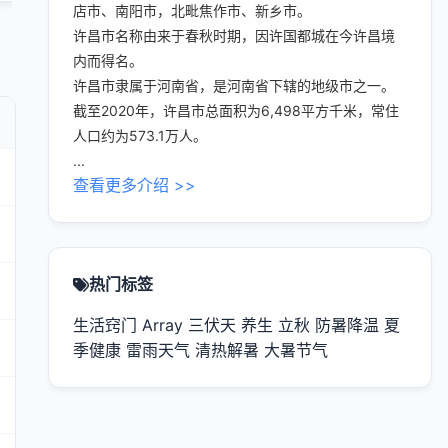
店市、南阳市，北毗焦作市、新乡市。
许昌市名称由来于春秋时期，因许国都城在今许昌境
内而得名。
许昌市隶属于河南省，是河南省下辖的地级市之一。
截至2020年，许昌市总面积为6,498平方千米，常住
人口约为573.1万人。
...
查看更多介绍 >>
热门标签
生活窍门
Array
三伏天
养生
立秋
防暑降温
夏
季健康
雷雨天气
清热解暑
大暑节气