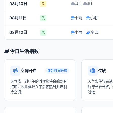
08月10日
阴
|
阴
良
08月11日
小雨
|
小雨
优
08月12日
小雨
|
多云
优
今日生活指数
空调开启
过敏
部分时间开启
天气热，到中午的时候您将会感到有
天气条件较易诱
点热，因此建议在午后较热时开启制
好穿长衣长裤，
冷空调。
过敏。