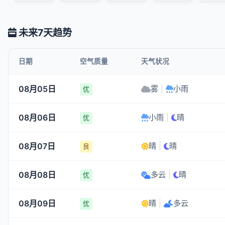
未来7天趋势
日期
空气质量
天气状况
08月05日
雾
|
小雨
优
08月06日
小雨
|
晴
优
08月07日
晴
|
晴
良
08月08日
多云
|
晴
优
08月09日
晴
|
多云
优