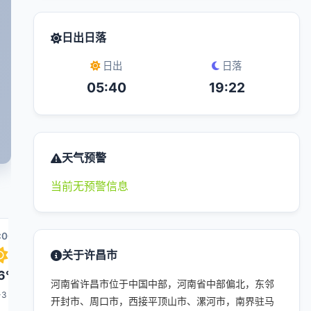
日出日落
日出
日落
05:40
19:22
天气预警
当前无预警信息
:00
08:00
09:00
16:00
10:00
关于许昌市
6°
28°
29°
31°
30°
河南省许昌市位于中国中部，河南省中部偏北，东邻
-3
1-3
1-3
1-3
1-3
开封市、周口市，西接平顶山市、漯河市，南界驻马