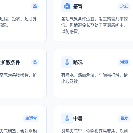
感冒
热
少发
短裙、短裤、短薄外
各项气象条件适宜，发生感冒几率较
服装。
低。但请避免长期处于空调房间中，
以防感冒。
染扩散条件
路况
良
潮湿
空气污染物稀释、扩
有降水，路面潮湿，车辆易打滑，请
小心驾驶。
中暑
较适宜
易发
天气稍热，会对垂钓
炎热天气里，食物很容易变质，吃剩