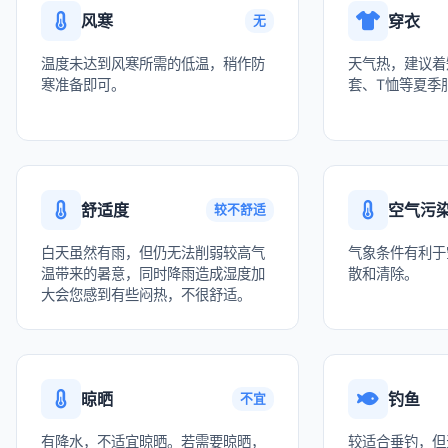
风寒
穿衣
无
温度未达到风寒所需的低温，稍作防
天气热，建议着
寒准备即可。
套、T恤等夏季
舒适度
空气污
较不舒适
白天虽然有雨，但仍无法削弱较高气
气象条件有利于
温带来的暑意，同时降雨造成湿度加
散和清除。
大会您感到有些闷热，不很舒适。
晾晒
钓鱼
不宜
有降水，不适宜晾晒。若需要晾晒，
较适合垂钓，但