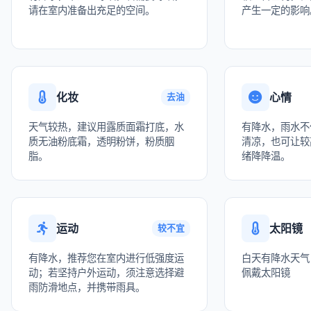
请在室内准备出充足的空间。
产生一定的影响
化妆
心情
去油
天气较热，建议用露质面霜打底，水
有降水，雨水不
质无油粉底霜，透明粉饼，粉质胭
清凉，也可让较
脂。
绪降降温。
运动
太阳镜
较不宜
有降水，推荐您在室内进行低强度运
白天有降水天气
动；若坚持户外运动，须注意选择避
佩戴太阳镜
雨防滑地点，并携带雨具。