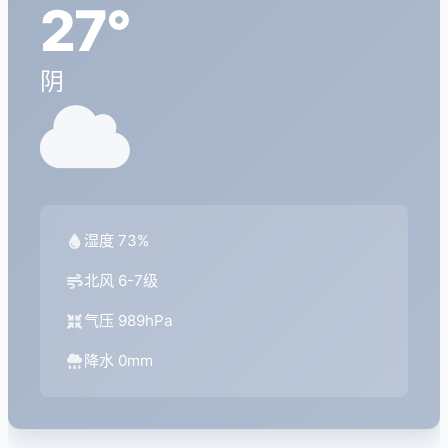
27°
阴
湿度 73%
北风 6-7级
气压 989hPa
降水 0mm