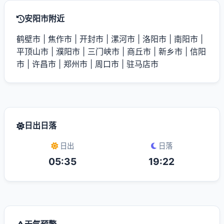
安阳市附近
鹤壁市
|
焦作市
|
开封市
|
漯河市
|
洛阳市
|
南阳市
|
平顶山市
|
濮阳市
|
三门峡市
|
商丘市
|
新乡市
|
信阳
市
|
许昌市
|
郑州市
|
周口市
|
驻马店市
日出日落
日出
日落
05:35
19:22