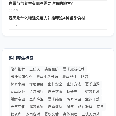
白露节气养生有哪些需要注意的地方？
03-16
春天吃什么增强免疫力？推荐这4种当季食材
03-17
热门养生标签
旅行推荐
三伏天
感冒预防
夏季旅游推荐
出汗多怎么办
夏季中暑预防
夏季舒适
防暑
解暑水果
增强免疫
出行安全
止汗方法
夏季出游
春季防护
清凉出行
夏天饮食
秋分养生
避暑胜地
缓解春困
室内降温
夏季感冒
防暑降温
空调干燥
天气变化
解暑食物
夏季健康
湿气
旅行准备
饮食
秋老虎
多雨应对
夏秋交替
身体调理
三伏天运动