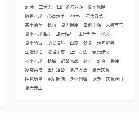
润肺
三伏天
出汗多怎么办
夏季保健
解暑水果
必备清单
Array
凉快景点
实用清单
秋雨
夏天健康
空调干燥
大暑节气
夏季水果推荐
旅行推荐
出行判断
降火
夏季感冒
助眠技巧
白露
饮食
清热解暑
生活妙招
增强免疫
止汗方法
健康建议
秋季水果
秋燥
必备物品
补水
润燥
健康
家常菜谱
出行准备
食疗方法
夏天饮食
睡觉质量
家庭防潮
身体调理
调养
饮食窍门
夏天养生