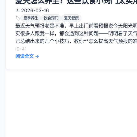
夏天怎么养生？这些饮食小窍门太实
♗ 2026-03-16
🏷️
夏季养生
饮食窍门
夏天健康
最近天气预报老是不准，早上出门前看预报说今天阳光
实很多人跟我一样，都会遇到这种问题——明明看了天气
己总结出来的几个小技巧，教你**怎么提高天气预报的准确
ID: 41
阅读全文 →