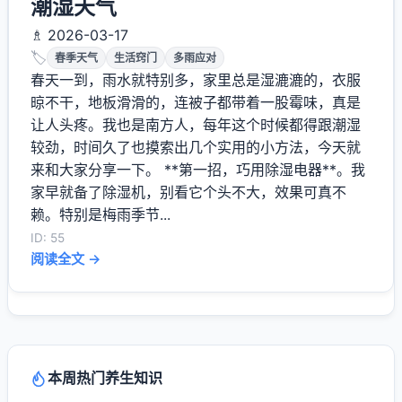
潮湿天气
♗ 2026-03-17
🏷️
春季天气
生活窍门
多雨应对
春天一到，雨水就特别多，家里总是湿漉漉的，衣服
晾不干，地板滑滑的，连被子都带着一股霉味，真是
让人头疼。我也是南方人，每年这个时候都得跟潮湿
较劲，时间久了也摸索出几个实用的小方法，今天就
来和大家分享一下。 **第一招，巧用除湿电器**。我
家早就备了除湿机，别看它个头不大，效果可真不
赖。特别是梅雨季节...
ID: 55
阅读全文 →
本周热门养生知识