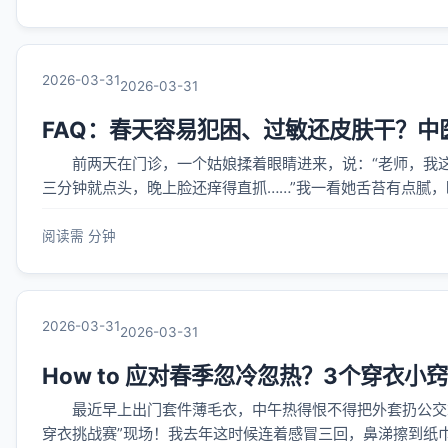
2026-03-31
2026-03-31
FAQ：春天容易犯困、过敏还皮肤干？中
前两天在门诊，一个姑娘揉着眼睛进来，说：“老师，我这
三分钟就点头，晚上脸还痒得直抓……”我一看她舌苔有点腻，
+皮肤干’三连击**。 说实话，我自己那会儿也这样。去
阅读需 分钟
2026-03-31
2026-03-31
How to 应对春季忽冷忽热？3个穿衣小
最近早上出门套件薄毛衣，中午热得恨不得把外套扔公交站
穿衣挑战赛”现场！我去年这时候连着感冒三回，鼻涕擦到纸