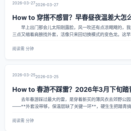
2026-03-27
2026-03-27
How to 穿搭不感冒？早春昼夜温差大怎
早上出门那会儿太阳刚露脸，风一吹还有点凉飕飕的，我随
三点又缩着肩膀找外套，活像只来回切换模式的变色龙。这早
后来被自己折腾得连喝三杯姜茶，才琢磨出点门道：关键不是“
阅读需 分钟
2026-03-25
2026-03-25
How to 春游不踩雷？2026年3月下
去年春游踩过最大的雷，是穿着新买的薄风衣去郊野公园，
——**外套没带够，保温层缺了关键一环**，硬生生把踏青搞成了野外生存演练。 今年
现3月下旬的天气真的“善变”：白天最高常在18℃～22℃之间晃
阅读需 分钟