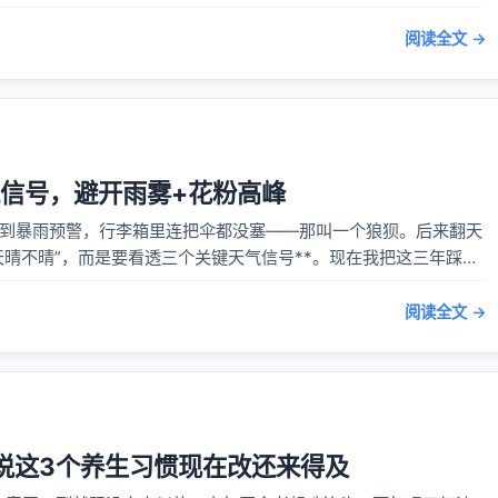
季忽冷忽热**的门道。不吹牛，今年开春到现在，一次感冒没沾身。 最管...
阅读全文 →
天气信号，避开雨雾+花粉高峰
暴雨预警，行李箱里连把伞都没塞——那叫一个狼狈。后来翻天
天晴不晴”，而是要看透三个关键天气信号**。现在我把这三年踩坑
晨雾浓度”。别...
阅读全文 →
说这3个养生习惯现在改还来得及