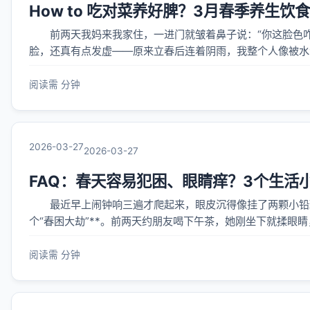
How to 吃对菜养好脾？3月春季养生
前两天我妈来我家住，一进门就皱着鼻子说：“你这脸色咋
脸，还真有点发虚——原来立春后连着阴雨，我整个人像被水
香。后来翻了翻老中医给的笔记，又结合自己试错半年的经验，才
阅读需 分钟
2026-03-27
2026-03-27
FAQ：春天容易犯困、眼睛痒？3个生活
最近早上闹钟响三遍才爬起来，眼皮沉得像挂了两颗小铅球
个“春困大劫”**。前两天约朋友喝下午茶，她刚坐下就揉眼
情。 说实话，我以前也以为春困就是懒，直到去年体检时医
阅读需 分钟