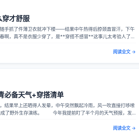
么穿才舒服
手抓了件薄卫衣就冲下楼——结果中午热得后脖颈直冒汗，下午
春啊，真不是衣服少穿了，是**穿搭不感冒**这事儿太考验人了。
多穿”，...
阅读全文 →
旬踏青必备天气+穿搭清单
结果早上还晒得人发晕，中午突然飘起冷雨，风一吹直接打哆嗦
我提前盯了半个月的天气预报，发
荡，阳光...
阅读全文 →