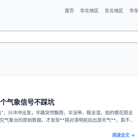
首页
华北地区
东北地区
华
这3个气象信号不踩坑
”，兴冲冲出发，半路突然飘雨，伞没带，鞋全湿，拍的樱花照全
究气象台的原始数据，才发现**挑对清明前后出游天气**，真不是
，其实是“降水概...
阅读全文 →