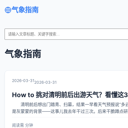
气象指南
气象指南
2026-03-31
2026-03-31
How to 挑对清明前后出游天气？看懂
清明前后想出门踏青、扫墓，结果一早看天气预报说“多云
是灰蒙蒙的背景——这事儿我去年干过三次。后来干脆蹲点研
光看APP上那句“阴转多云”就完事的。 最坑人的
阅读需 分钟